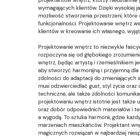
projektantów wnętrz, którzy nieustannie
wymagających klientów. Dzięki wysokiej 
możliwość stworzenia przestrzeni, które n
funkcjonalności. Projektowanie wnętrz we 
klientów w kreowanie ich własnego, wyją
Projektowanie wnętrz to niezwykle fascyn
rozpoczyna się od głębokiego zrozumienia
wnętrz, będąc artystą i rzemieślnikiem j
aby stworzyć harmonijną i przyjemną dl
zdolności do adaptacji do zmieniających s
musi odzwierciedlać gust, styl życia oraz
techniczne, ale także zdolności komunika
projektowaniu wnętrz istotne jest także
oraz dobór odpowiednich materiałów i te
a wygodą. To sztuka harmonii, gdzie każd
marzeniach mieszkańców. Projektant wnęt
magicznych rozwiązań w najbardziej ni