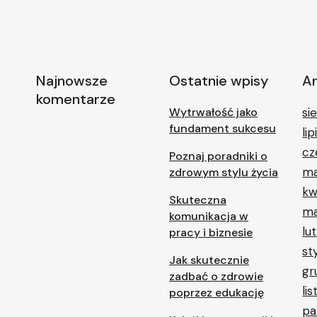
Najnowsze
Ostatnie wpisy
A
komentarze
Wytrwałość jako
si
fundament sukcesu
li
cz
Poznaj poradniki o
ma
zdrowym stylu życia
kw
Skuteczna
ma
komunikacja w
lu
pracy i biznesie
st
Jak skutecznie
gr
zadbać o zdrowie
li
poprzez edukację
pa