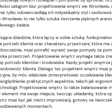
 poszukują nowych rozwiązań i pomysłów, by sprostać oc
jakości usługom biur projektowania wnętrz we Wrocławiu,
ie tylko odzwierciedlają ich indywidualny styl i osobowość
Wrocławiu to nie tylko sztuka tworzenia pięknych aranżac
tkowego świata.
ująca dziedzina, która łączy w sobie sztukę, funkcjonalno
 potrzeb klienta oraz charakteru przestrzeni, która ma 
ednocześnie, musi potrafić wyrazić swoje pomysły za pomo
a oka przestrzeń. Projektowanie wnętrz wymaga także zn
ię potrzeb klientów i środowiska. Każdy projekt wnętrza j
 osobowość klienta. Dlatego też projektant wnętrz musi p
cyjne, by móc właściwie zinterpretować oczekiwania klien
 uwzględnienie praktycznych aspektów, takich jak ergono
chnologii. Projektowanie wnętrz to także balansowanie 
y element ma swoje miejsce, tworząc układankę, która opow
rz musi być jak mistrz improwizacji, gotowy na nieoczek
espodziewanych momentach.