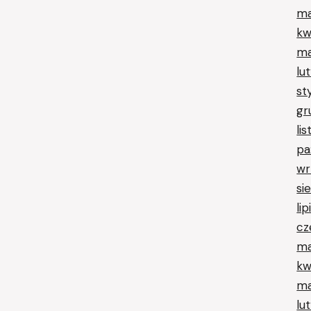
ma
kw
ma
lu
st
gr
li
pa
wr
si
li
cz
ma
kw
ma
lu