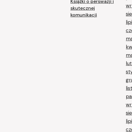
Książki o perswazji i
wr
skutecznej
si
komunikacji
li
cz
ma
kw
ma
lu
st
gr
li
pa
wr
si
li
cz