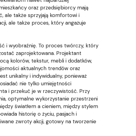
zekiwaniom nawet najbardziej
 mieszkańcy oraz przedsiębiorcy mają
, ale także sprzyjają komfortowi i
ji, ale także proces, który angażuje
ść i wyobraźnię. To proces twórczy, który
zostać zaprojektowana. Projektant
cą kolorów, tekstur, mebli i dodatków,
ajomości aktualnych trendów oraz
est unikalny i indywidualny, ponieważ
osiadać nie tylko umiejętności
ta i przekuć je w rzeczywistość. Przy
mia, optymalne wykorzystanie przestrzeni
między światłem a cieniem, między stylem
iada historię o życiu, pasjach i
iwane zwroty akcji, gotowy na tworzenie