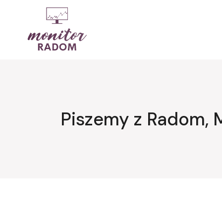
Przejdź
do
treści
Piszemy z Radom, 