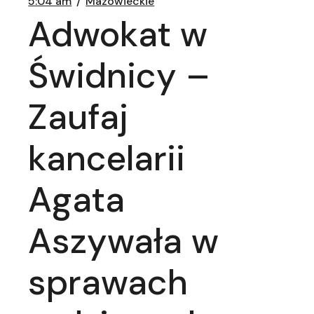
5:04 am
Mazowieckie
Adwokat w
Świdnicy –
Zaufaj
kancelarii
Agata
Aszywała w
sprawach