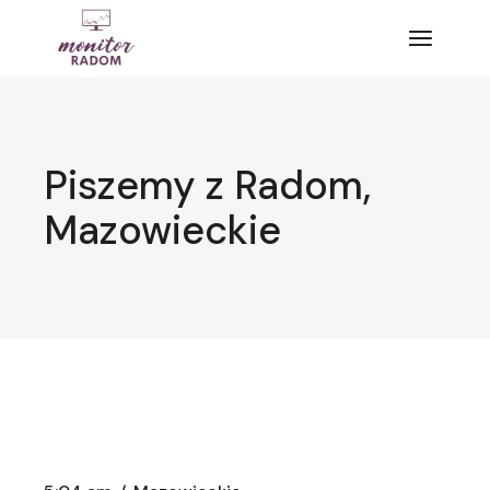
Przejdź
do
treści
Piszemy z Radom,
Mazowieckie