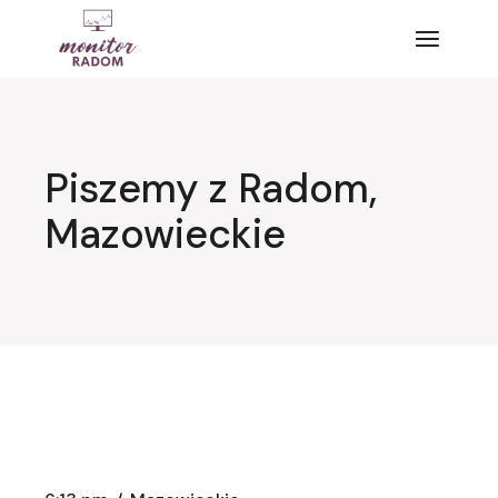
Przejdź
do
treści
Piszemy z Radom,
Mazowieckie