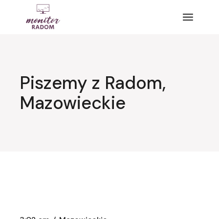
Przejdź
do
treści
Piszemy z Radom,
Mazowieckie