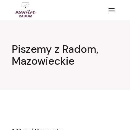
Przejdź
do
treści
Piszemy z Radom,
Mazowieckie