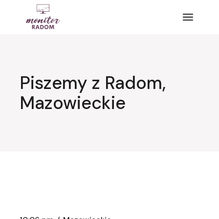
Przejdź
do
treści
Piszemy z Radom,
Mazowieckie