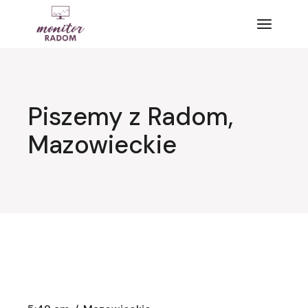
Przejdź
do
treści
Piszemy z Radom,
Mazowieckie