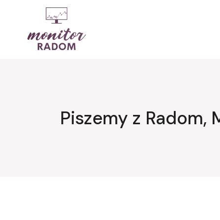
Przejdź
do
treści
Piszemy z Radom, 