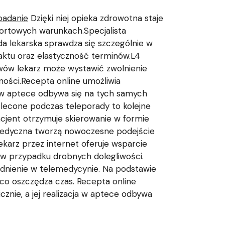
badanie
Dzięki niej opieka zdrowotna staje
ortowych warunkach.Specjalista
a lekarska sprawdza się szczególnie w
aktu oraz elastyczność terminów.L4
awów lekarz może wystawić zwolnienie
ności.Recepta online umożliwia
a w aptece odbywa się na tych samych
zlecone podczas teleporady to kolejne
acjent otrzymuje skierowanie w formie
a medyczna tworzą nowoczesne podejście
ekarz przez internet oferuje wsparcie
 w przypadku drobnych dolegliwości.
godnienie w telemedycynie. Na podstawie
co oszczędza czas. Recepta online
znie, a jej realizacja w aptece odbywa