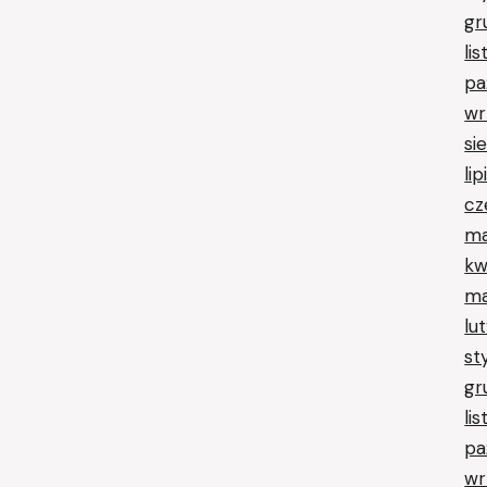
gr
li
pa
wr
si
li
cz
ma
kw
ma
lu
st
gr
li
pa
wr