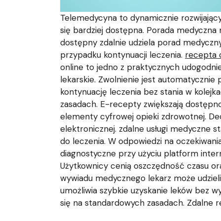
Telemedycyna to dynamicznie rozwijając
się bardziej dostępna. Porada medyczna
dostępny zdalnie udziela porad medyczny
przypadku kontynuacji leczenia.
recepta o
online to jedno z praktycznych udogodni
lekarskie. Zwolnienie jest automatyczni
kontynuację leczenia bez stania w kolejk
zasadach. E-recepty zwiększają dostępno
elementy cyfrowej opieki zdrowotnej. Dec
elektronicznej. zdalne usługi medyczne 
do leczenia. W odpowiedzi na oczekiwania
diagnostyczne przy użyciu platform inte
Użytkownicy cenią oszczędność czasu ora
wywiadu medycznego lekarz może udzielić
umożliwia szybkie uzyskanie leków bez wy
się na standardowych zasadach. Zdalne r