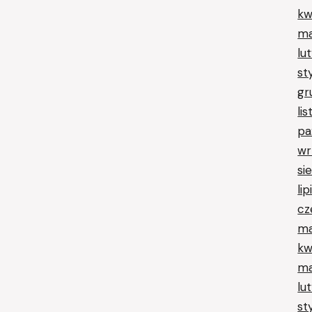
kw
ma
lu
st
gr
li
pa
wr
si
li
cz
ma
kw
ma
lu
st