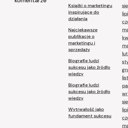
komentarze
Książki o marketingu
si
inspirujące do
li
działania
cz
ma
Najciekawsze
publikacje o
kw
marketingu i
ma
sprzedaży
lu
Biografie ludzi
st
sukcesu jako źródło
gr
wiedzy
li
Biografie ludzi
pa
sukcesu jako źródło
wr
wiedzy
si
Wytrwałość jako
li
fundament sukcesu
cz
ma