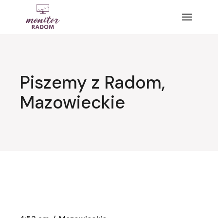
Przejdź
do
treści
Piszemy z Radom,
Mazowieckie