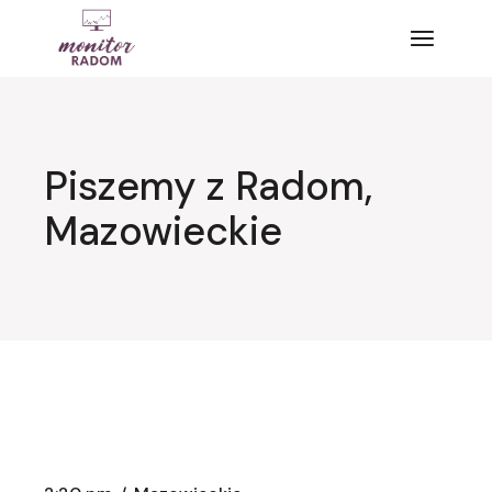
Przejdź
do
treści
Piszemy z Radom,
Mazowieckie