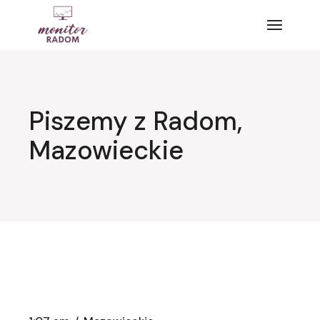
Przejdź
do
treści
Piszemy z Radom,
Mazowieckie