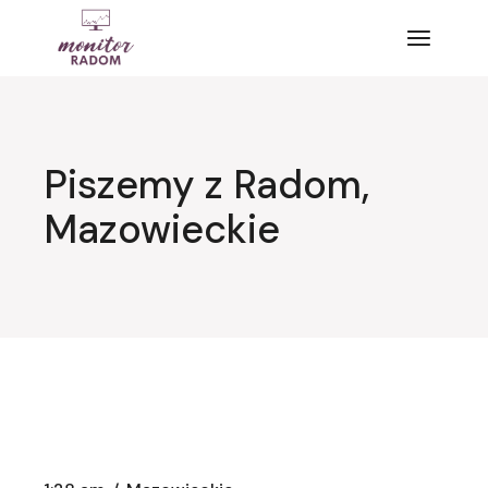
Przejdź
do
treści
Piszemy z Radom,
Mazowieckie