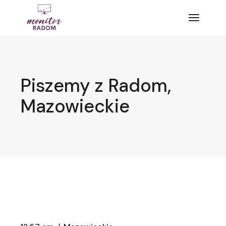
Przejdź
do
treści
Piszemy z Radom,
Mazowieckie