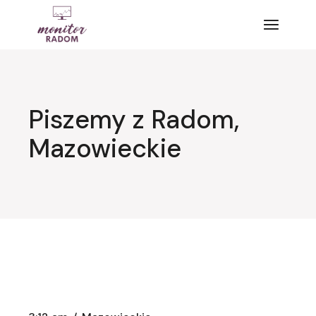
Przejdź
do
treści
Piszemy z Radom,
Mazowieckie