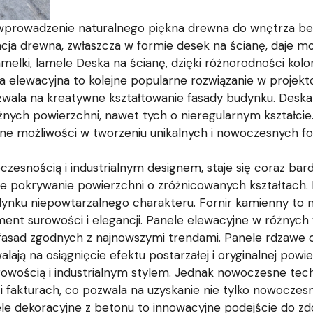
wprowadzenie naturalnego piękna drewna do wnętrza bez
cja drewna, zwłaszcza w formie desek na ścianę, daje mo
amelki, lamele
Deska na ścianę, dzięki różnorodności kolo
ka elewacyjna to kolejne popularne rozwiązanie w projekt
ozwala na kreatywne kształtowanie fasady budynku. Desk
ych powierzchni, nawet tych o nieregularnym kształcie. 
ne możliwości w tworzeniu unikalnych i nowoczesnych f
zesnością i industrialnym designem, staje się coraz bard
twe pokrywanie powierzchni o zróżnicowanych kształtach.
udynku niepowtarzalnego charakteru. Fornir kamienny to ma
ment surowości i elegancji. Panele elewacyjne w różnyc
fasad zgodnych z najnowszymi trendami. Panele rdzawe o
alają na osiągnięcie efektu postarzałej i oryginalnej powi
surowością i industrialnym stylem. Jednak nowoczesne tec
i fakturach, co pozwala na uzyskanie nie tylko nowoczesn
le dekoracyjne z betonu to innowacyjne podejście do zdob