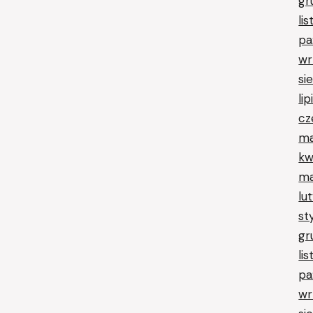
gr
li
pa
wr
si
li
cz
ma
kw
ma
lu
st
gr
li
pa
wr