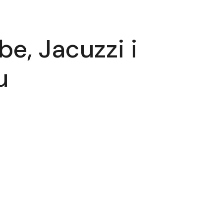
e, Jacuzzi i
u