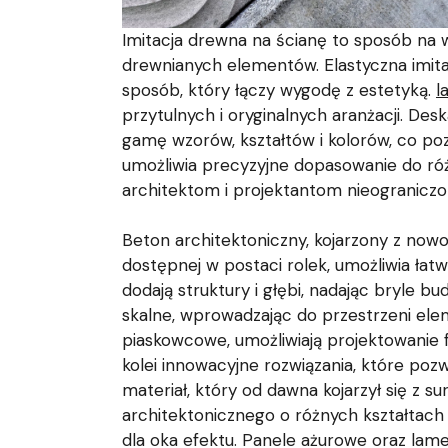
Imitacja drewna na ścianę to sposób na 
drewnianych elementów. Elastyczna imita
sposób, który łączy wygodę z estetyką.
l
przytulnych i oryginalnych aranżacji. Des
gamę wzorów, kształtów i kolorów, co p
umożliwia precyzyjne dopasowanie do różn
architektom i projektantom nieograniczo
Beton architektoniczny, kojarzony z nowoc
dostępnej w postaci rolek, umożliwia ła
dodają struktury i głębi, nadając bryle b
skalne, wprowadzając do przestrzeni ele
piaskowcowe, umożliwiają projektowanie 
kolei innowacyjne rozwiązania, które pozw
materiał, który od dawna kojarzył się z 
architektonicznego o różnych kształtach 
dla oka efektu. Panele ażurowe oraz lame