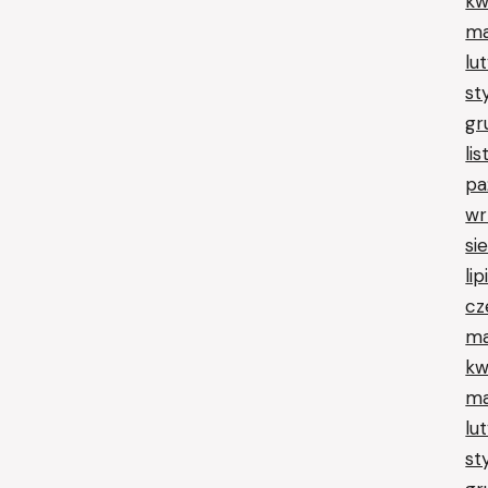
kw
ma
lu
st
gr
li
pa
wr
si
li
cz
ma
kw
ma
lu
st