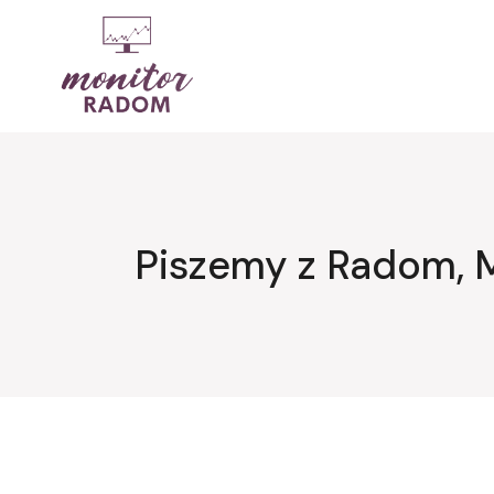
Przejdź
do
treści
Piszemy z Radom, 