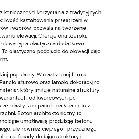
 konieczności korzystania z tradycyjnych
żliwość kształtowania przestrzeni w
rów i wzorów, pozwala na tworzenie
owaniu elewacji. Oferuje ona szeroką
a elewacyjna elastyczna dodatkowo
To elastyczne podejście do elewacji daje
orm.
ziej popularny. W elastycznej formie,
 Panele ażurowe oraz lamele dekoracyjne
teriał, który imituje naturalne struktury
h wariantach, od kwarcowych po
raz elastyczne panele na ścianę to z
erzchni. Beton architektoniczny to
hnologie umożliwiają produkcję betonu
ego, ale również ciepłego i przyjaznego
ienia fasady, dodając struktury i