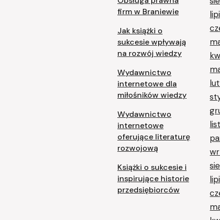
Obsługa prawna
si
firm w Braniewie
li
cz
Jak książki o
ma
sukcesie wpływają
na rozwój wiedzy
kw
ma
Wydawnictwo
lu
internetowe dla
miłośników wiedzy
st
gr
Wydawnictwo
li
internetowe
oferujące literaturę
pa
rozwojową
wr
si
Książki o sukcesie i
inspirujące historie
li
przedsiębiorców
cz
ma