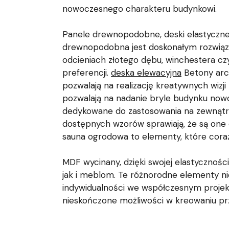
nowoczesnego charakteru budynkowi.
Panele drewnopodobne, deski elastyczne o
drewnopodobna jest doskonałym rozwiąza
odcieniach złotego dębu, winchestera cz
preferencji.
deska elewacyjna
Betony arch
pozwalają na realizację kreatywnych wiz
pozwalają na nadanie bryle budynku nowo
dedykowane do zastosowania na zewnątr
dostępnych wzorów sprawiają, że są one c
sauna ogrodowa to elementy, które coraz
MDF wycinany, dzięki swojej elastycznośc
jak i meblom. Te różnorodne elementy nie
indywidualności we współczesnym projek
nieskończone możliwości w kreowaniu prz