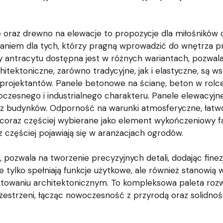
raz drewno na elewacje to propozycje dla miłośników cie
niem dla tych, którzy pragną wprowadzić do wnętrza pr
y antracytu dostępna jest w różnych wariantach, pozwal
itektoniczne, zarówno tradycyjne, jak i elastyczne, są w
ji projektantów. Panele betonowe na ścianę, beton w rol
czesnego i industrialnego charakteru. Panele elewacyjne
z budynków. Odporność na warunki atmosferyczne, łat
oraz częściej wybierane jako element wykończeniowy fasa
 częściej pojawiają się w aranżacjach ogrodów.
i, pozwala na tworzenie precyzyjnych detali, dodając fin
 tylko spełniają funkcje użytkowe, ale również stanowią 
towaniu architektonicznym. To kompleksowa paleta rozwi
estrzeni, łącząc nowoczesność z przyrodą oraz solidnoś