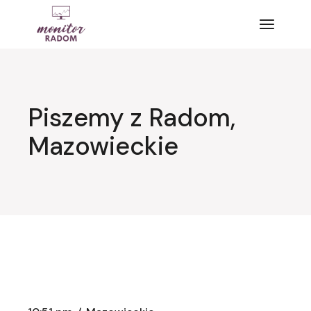
Przejdź
do
treści
Piszemy z Radom,
Mazowieckie