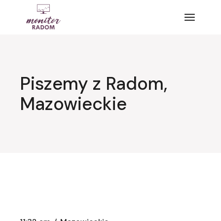
Przejdź
do
treści
Piszemy z Radom,
Mazowieckie