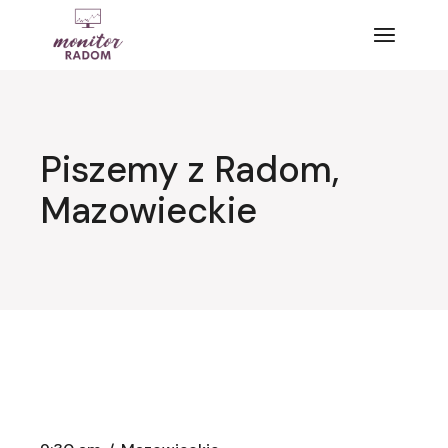
Przejdź
do
treści
Piszemy z Radom,
Mazowieckie