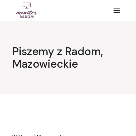
Przejdź
do
treści
Piszemy z Radom,
Mazowieckie