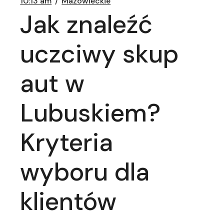
10:13 am
Mazowieckie
Jak znaleźć
uczciwy skup
aut w
Lubuskiem?
Kryteria
wyboru dla
klientów