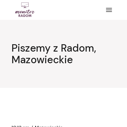
Przejdź
do
treści
Piszemy z Radom,
Mazowieckie