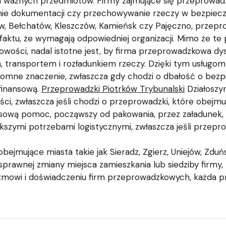
 ważnych przedmiotów. Firmy zajmujące się przeprowadz
wanie dokumentacji czy przechowywanie rzeczy w bezpie
lów, Bełchatów, Kleszczów, Kamieńsk czy Pajęczno, przepr
a faktu, że wymagają odpowiedniej organizacji. Mimo że
scowości, nadal istotne jest, by firma przeprowadzkowa
, transportem i rozładunkiem rzeczy. Dzięki tym usługom
gromne znaczenie, zwłaszcza gdy chodzi o dbałość o bez
finansową.
Przeprowadzki Piotrków Trybunalski
Działoszyn
ści, zwłaszcza jeśli chodzi o przeprowadzki, które obejmu
ową pomoc, począwszy od pakowania, przez załadunek, a
ększymi potrzebami logistycznymi, zwłaszcza jeśli przep
ejmujące miasta takie jak Sieradz, Zgierz, Uniejów, Zduńs
 sprawnej zmiany miejsca zamieszkania lub siedziby firm
alizmowi i doświadczeniu firm przeprowadzkowych, każda