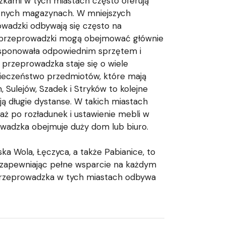
kami w tych miastach często oferują
cznych magazynach. W mniejszych
owadzki odbywają się często na
 te przeprowadzki mogą obejmować głównie
 dysponowała odpowiednim sprzętem i
 przeprowadzka staje się o wiele
pieczeństwo przedmiotów, które mają
, Sulejów, Szadek i Stryków to kolejne
ją długie dystanse. W takich miastach
ż po rozładunek i ustawienie mebli w
rowadzka obejmuje duży dom lub biuro.
ka Wola, Łęczyca, a także Pabianice, to
y, zapewniając pełne wsparcie na każdym
 przeprowadzka w tych miastach odbywa