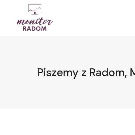
Przejdź
do
treści
Piszemy z Radom, 