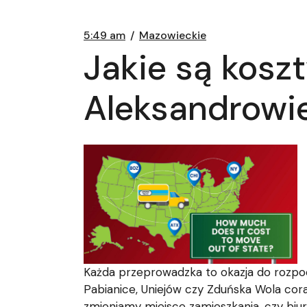
5:49 am
Mazowieckie
Jakie są kosz
Aleksandrowi
Każda przeprowadzka to okazja do rozpocz
Pabianice, Uniejów czy Zduńska Wola cora
zmieniamy miejsce zamieszkania, czy biu