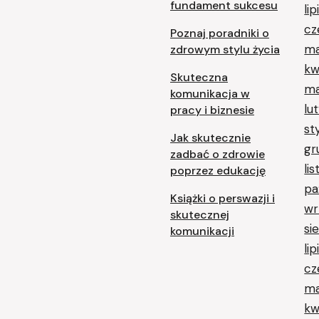
fundament sukcesu
li
cz
Poznaj poradniki o
ma
zdrowym stylu życia
kw
Skuteczna
ma
komunikacja w
lu
pracy i biznesie
st
Jak skutecznie
gr
zadbać o zdrowie
li
poprzez edukację
pa
Książki o perswazji i
wr
skutecznej
si
komunikacji
li
cz
ma
kw