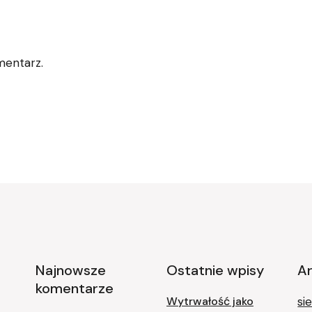
mentarz.
Najnowsze
Ostatnie wpisy
A
komentarze
Wytrwałość jako
si