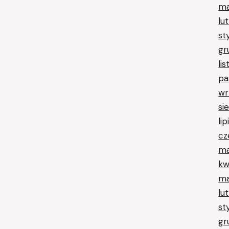
ma
lu
st
gr
li
pa
wr
si
li
cz
ma
kw
ma
lu
st
gr