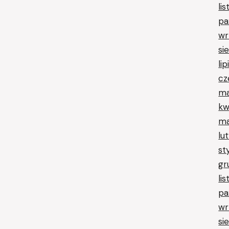
li
pa
wr
si
li
cz
ma
kw
ma
lu
st
gr
li
pa
wr
si