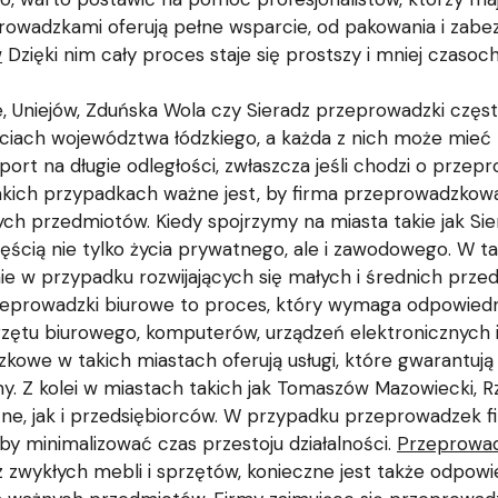
rowadzkami oferują pełne wsparcie, od pakowania i zabez
w
Dzięki nim cały proces staje się prostszy i mniej czasoc
e, Uniejów, Zduńska Wola czy Sieradz przeprowadzki częs
ściach województwa łódzkiego, a każda z nich może mieć 
t na długie odległości, zwłaszcza jeśli chodzi o przepr
takich przypadkach ważne jest, by firma przeprowadzko
ych przedmiotów. Kiedy spojrzymy na miasta takie jak Sie
ęścią nie tylko życia prywatnego, ale i zawodowego. W ta
nie w przypadku rozwijających się małych i średnich prz
rzeprowadzki biurowe to proces, który wymaga odpowied
rzętu biurowego, komputerów, urządzeń elektronicznych i
owe w takich miastach oferują usługi, które gwarantują 
irmy. Z kolei w miastach takich jak Tomaszów Mazowiecki,
 jak i przedsiębiorców. W przypadku przeprowadzek fir
by minimalizować czas przestoju działalności.
Przeprowad
 zwykłych mebli i sprzętów, konieczne jest także odpowi