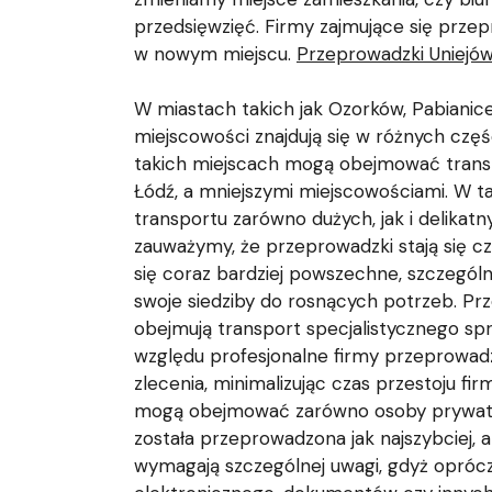
przedsięwzięć. Firmy zajmujące się przep
w nowym miejscu.
Przeprowadzki Uniejó
W miastach takich jak Ozorków, Pabianic
miejscowości znajdują się w różnych czę
takich miejscach mogą obejmować transpor
Łódź, a mniejszymi miejscowościami. W 
transportu zarówno dużych, jak i delikatn
zauważymy, że przeprowadzki stają się cz
się coraz bardziej powszechne, szczegól
swoje siedziby do rosnących potrzeb. P
obejmują transport specjalistycznego sp
względu profesjonalne firmy przeprowadzk
zlecenia, minimalizując czas przestoju f
mogą obejmować zarówno osoby prywatne,
została przeprowadzona jak najszybciej, a
wymagają szczególnej uwagi, gdyż oprócz