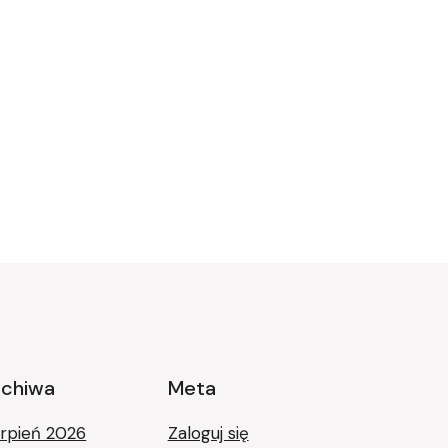
rchiwa
Meta
erpień 2026
Zaloguj się