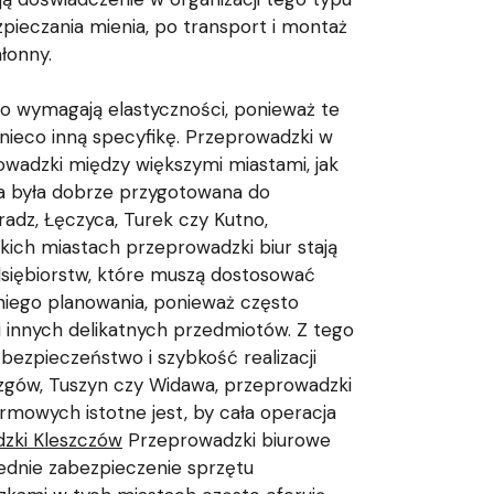
pieczania mienia, po transport i montaż
hłonny.
to wymagają elastyczności, ponieważ te
nieco inną specyfikę. Przeprowadzki w
owadzki między większymi miastami, jak
wa była dobrze przygotowana do
radz, Łęczyca, Turek czy Kutno,
kich miastach przeprowadzki biur stają
edsiębiorstw, które muszą dostosować
niego planowania, ponieważ często
 innych delikatnych przedmiotów. Z tego
bezpieczeństwo i szybkość realizacji
 Rzgów, Tuszyn czy Widawa, przeprowadzki
mowych istotne jest, by cała operacja
zki Kleszczów
Przeprowadzki biurowe
ednie zabezpieczenie sprzętu