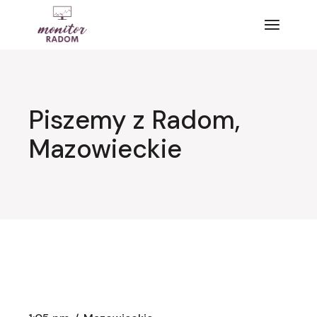
Przejdź
do
treści
Piszemy z Radom,
Mazowieckie