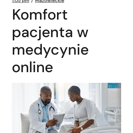
1:05 pm
Mazowieckie
Komfort
pacjenta w
medycynie
online