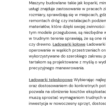
Maszyny budowlane takie jak koparki, mini
usługi znajduje zastosowanie w pracach 
rozmiary, sprawdzają się w miejscach, g
remontach dróg czy instalacjach podziemn
materiałów, które dzięki swojej zwinnoś
tym modele przegubowe, są niezbędne w
w trudnym terenie sprawiają, że są one n
czy drewno.
Ładowarki kołowe
Ładowarki 
operowanie w wąskich przestrzeniach or
wykorzystywane do szerokiego zakresu p
tartakom są projektowane z myślą o wyd
precyzyjnego manewrowania.
Ładowarki teleskopowe
Wybierając najlep
oraz dostosowaniem do konkretnych potr
pozwala na obniżenie kosztów eksploatac
muszą sprostać wymaganiom trudnych wa
inwestycja w nowoczesny sprzęt, dostosow