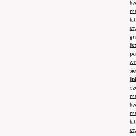
kw
ma
lu
st
gr
li
pa
wr
si
li
cz
ma
kw
ma
lu
st