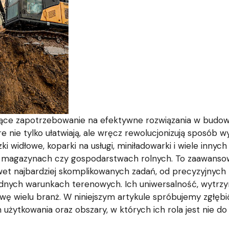
ące zapotrzebowanie na efektywne rozwiązania w budowni
re nie tylko ułatwiają, ale wręcz rewolucjonizują sposób
 widłowe, koparki na usługi, miniładowarki i wiele innych
magazynach czy gospodarstwach rolnych. To zaawansow
t najbardziej skomplikowanych zadań, od precyzyjnych 
udnych warunkach terenowych. Ich uniwersalność, wytrzy
wę wielu branż. W niniejszym artykule spróbujemy zgłębi
 użytkowania oraz obszary, w których ich rola jest nie do