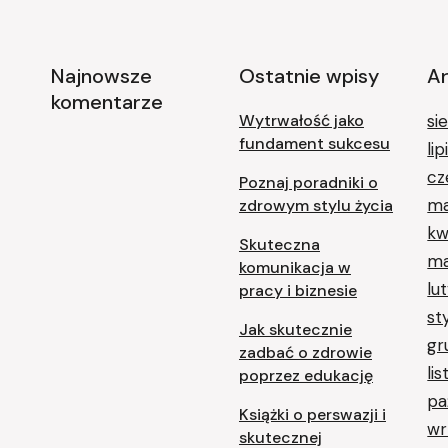
Najnowsze
Ostatnie wpisy
A
komentarze
Wytrwałość jako
si
fundament sukcesu
li
cz
Poznaj poradniki o
ma
zdrowym stylu życia
kw
Skuteczna
ma
komunikacja w
lu
pracy i biznesie
st
Jak skutecznie
gr
zadbać o zdrowie
li
poprzez edukację
pa
Książki o perswazji i
wr
skutecznej