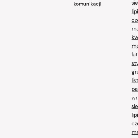
si
komunikacji
li
cz
ma
kw
ma
lu
st
gr
li
pa
wr
si
li
cz
ma