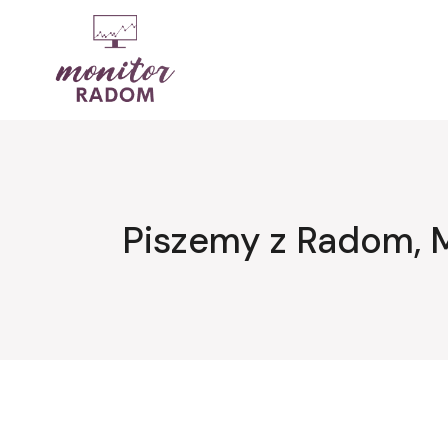
Przejdź
do
treści
Piszemy z Radom, 