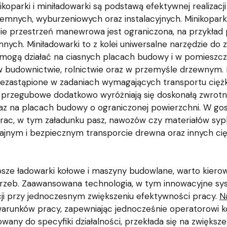
koparki i miniładowarki są podstawą efektywnej realizacji
ziemnych, wyburzeniowych oraz instalacyjnych. Minikopar
dzie przestrzeń manewrowa jest ograniczona, na przykła
ych. Miniładowarki to z kolei uniwersalne narzędzie do z
ci mogą działać na ciasnych placach budowy i w pomieszc
 budownictwie, rolnictwie oraz w przemyśle drzewnym. 
iezastąpione w zadaniach wymagających transportu ciężkic
przegubowe dodatkowo wyróżniają się doskonałą zwrotn
az na placach budowy o ograniczonej powierzchni. W gos
rac, w tym załadunku pasz, nawozów czy materiałów sypk
ajnym i bezpiecznym transporcie drewna oraz innych cię
sze ładowarki kołowe i maszyny budowlane, warto kierow
zeb. Zaawansowana technologia, w tym innowacyjne syste
ji przy jednoczesnym zwiększeniu efektywności pracy.
N
runków pracy, zapewniając jednocześnie operatorowi ko
any do specyfiki działalności, przekłada się na zwiększ