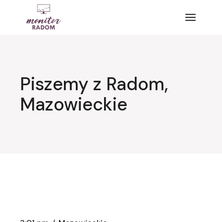
Przejdź
do
treści
Piszemy z Radom,
Mazowieckie