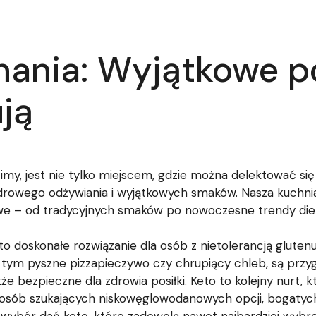
nania: Wyjątkowe p
ują
imy, jest nie tylko miejscem, gdzie można delektować si
owego odżywiania i wyjątkowych smaków. Nasza kuchnia t
owe – od tradycyjnych smaków po nowoczesne trendy die
to doskonałe rozwiązanie dla osób z nietolerancją gluten
 tym pyszne pizzapieczywo czy chrupiący chleb, są przy
że bezpieczne dla zdrowia posiłki. Keto to kolejny nurt, k
 osób szukających niskowęglowodanowych opcji, bogatych 