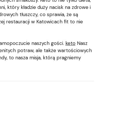
dnych smakoszy. Keto to nie tylko dieta,
ni, który kładzie duży nacisk na zdrowe i
drowych tłuszczy, co sprawia, że są
j restauracji w Katowicach fit to nie
 samopoczucie naszych gości.
keto
Nasz
ienitych potraw, ale także wartościowych
rendy, to nasza misja, którą pragniemy