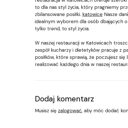
restauracja w Katowicach oferuje szeroki
to dla nas styl życia, który pragniemy pr
zbilansowane posiłki.
katowice
Nasze dania
idealnym wyborem dla osób dbających o s
tylko trend, to styl życia.
W naszej restauracji w Katowicach trosz
zespół kucharzy i dietetyków pracuje z p
posiłków, które sprawią, że poczujesz się l
realizować każdego dnia w naszej restaur
Dodaj komentarz
Musisz się
zalogować
, aby móc dodać ko