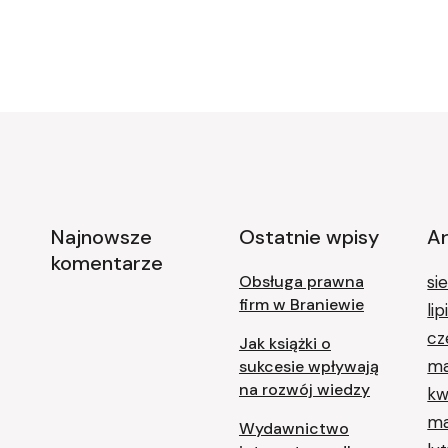
Najnowsze
Ostatnie wpisy
A
komentarze
Obsługa prawna
si
firm w Braniewie
li
cz
Jak książki o
ma
sukcesie wpływają
na rozwój wiedzy
kw
ma
Wydawnictwo