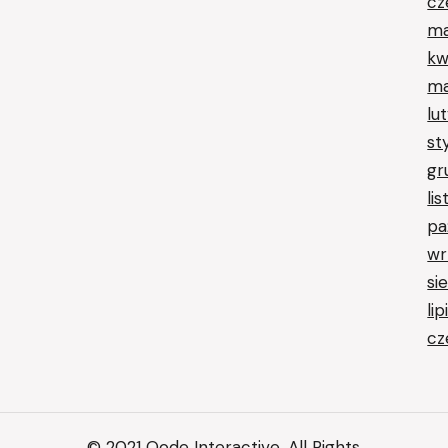
cz
ma
kw
ma
lu
st
gr
li
pa
wr
si
li
cz
© 2021
Qode Interactive
, All Rights