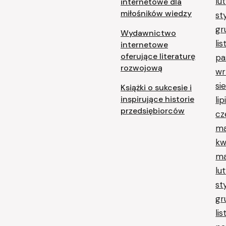
lu
internetowe dla
miłośników wiedzy
st
gr
Wydawnictwo
li
internetowe
oferujące literaturę
pa
rozwojową
wr
si
Książki o sukcesie i
inspirujące historie
li
przedsiębiorców
cz
ma
kw
ma
lu
st
gr
li