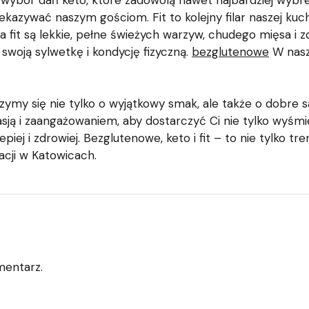
 wybór dań keto, które zadowolą nawet najbardziej wybre
zekazywać naszym gościom. Fit to kolejny filar naszej kuch
 fit są lekkie, pełne świeżych warzyw, chudego mięsa i z
woją sylwetkę i kondycję fizyczną.
bezglutenowe
W nasze
czymy się nie tylko o wyjątkowy smak, ale także o dobre
asją i zaangażowaniem, aby dostarczyć Ci nie tylko wyśm
epiej i zdrowiej. Bezglutenowe, keto i fit – to nie tylko t
acji w Katowicach.
mentarz.