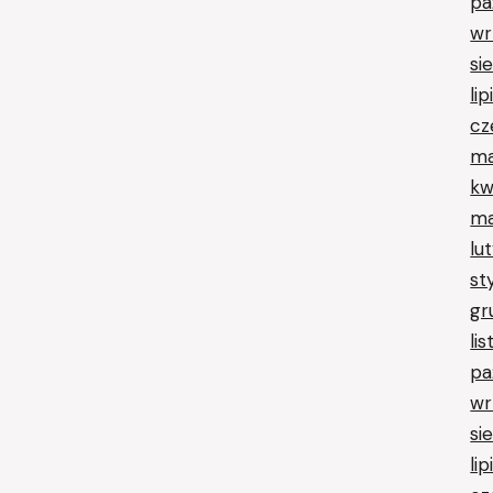
pa
wr
si
li
cz
ma
kw
ma
lu
st
gr
li
pa
wr
si
li