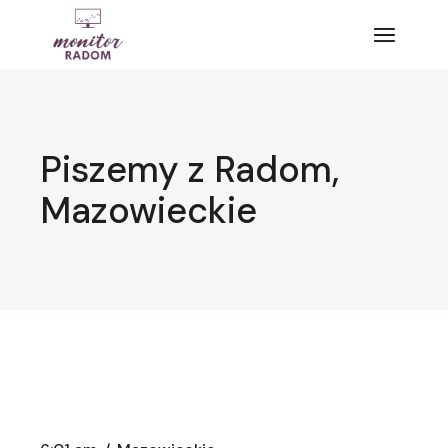
Przejdź
do
treści
Piszemy z Radom,
Mazowieckie