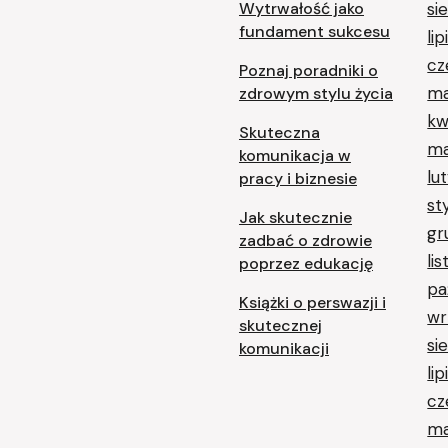
Wytrwałość jako
si
fundament sukcesu
li
cz
Poznaj poradniki o
ma
zdrowym stylu życia
kw
Skuteczna
ma
komunikacja w
lu
pracy i biznesie
st
Jak skutecznie
gr
zadbać o zdrowie
li
poprzez edukację
pa
Książki o perswazji i
wr
skutecznej
si
komunikacji
li
cz
ma