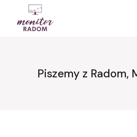
Przejdź
do
treści
Piszemy z Radom, 