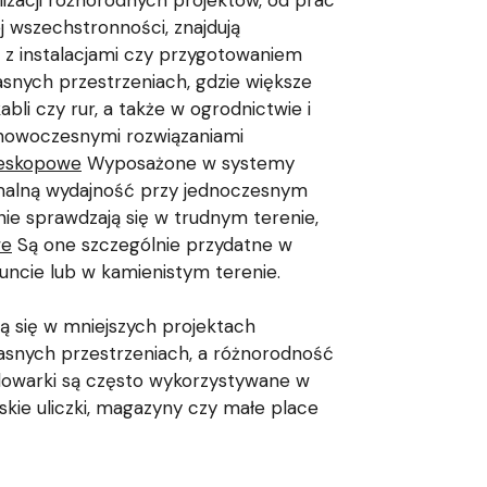
lizacji różnorodnych projektów, od prac
ej wszechstronności, znajdują
 z instalacjami czy przygotowaniem
asnych przestrzeniach, gdzie większe
bli czy rur, a także w ogrodnictwie i
 nowoczesnymi rozwiązaniami
leskopowe
Wyposażone w systemy
ymalną wydajność przy jednoczesnym
nie sprawdzają się w trudnym terenie,
we
Są one szczególnie przydatne w
uncie lub w kamienistym terenie.
ją się w mniejszych projektach
asnych przestrzeniach, a różnorodność
ładowarki są często wykorzystywane w
skie uliczki, magazyny czy małe place