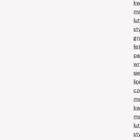
kw
ma
lu
st
gr
li
pa
wr
si
li
cz
ma
kw
ma
lu
st