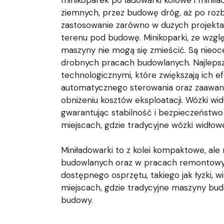
minikoparek po ładowarki kołowe i miniła
ziemnych, przez budowę dróg, aż po rozbió
zastosowanie zarówno w dużych projektac
terenu pod budowę. Minikoparki, ze wzglę
maszyny nie mogą się zmieścić. Są nieocen
drobnych pracach budowlanych. Najlepsz
technologicznymi, które zwiększają ich 
automatycznego sterowania oraz zaawans
obniżeniu kosztów eksploatacji. Wózki wi
gwarantując stabilność i bezpieczeństw
miejscach, gdzie tradycyjne wózki widłow
Miniładowarki to z kolei kompaktowe, ale
budowlanych oraz w pracach remontowych
dostępnego osprzętu, takiego jak łyżki, 
miejscach, gdzie tradycyjne maszyny budo
budowy.