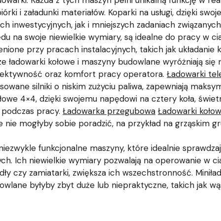
dowarki. Każda z tych maszyn pełni unikalną funkcję w rea
rki i załadunki materiałów. Koparki na usługi, dzięki swoj
h inwestycyjnych, jak i mniejszych zadaniach związanych
du na swoje niewielkie wymiary, są idealne do pracy w ci
ione przy pracach instalacyjnych, takich jak układanie ka
e ładowarki kołowe i maszyny budowlane wyróżniają się
efektywność oraz komfort pracy operatora.
Ładowarki te
owane silniki o niskim zużyciu paliwa, zapewniają maks
dłowe 4×4, dzięki swojemu napędowi na cztery koła, świet
o podczas pracy.
Ładowarka przegubowa
Ładowarki koło
e nie mogłyby sobie poradzić, na przykład na grząskim gr
 niezwykle funkcjonalne maszyny, które idealnie sprawdza
. Ich niewielkie wymiary pozwalają na operowanie w ci
widły czy zamiatarki, zwiększa ich wszechstronność. Mini
wlane byłyby zbyt duże lub niepraktyczne, takich jak wą