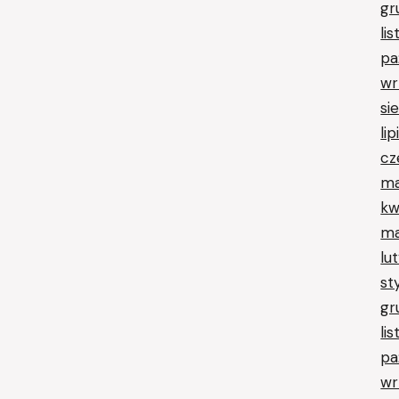
gr
li
pa
wr
si
li
cz
ma
kw
ma
lu
st
gr
li
pa
wr