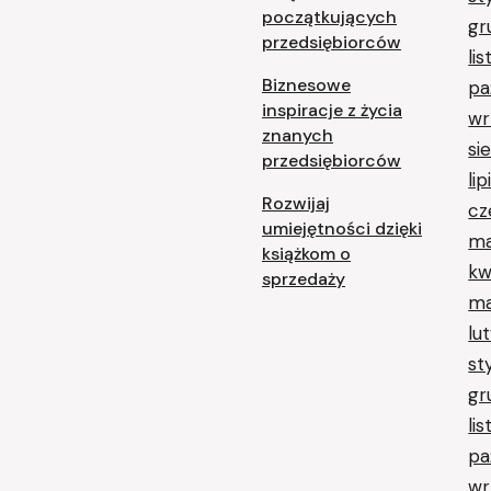
początkujących
gr
przedsiębiorców
li
Biznesowe
pa
inspiracje z życia
wr
znanych
si
przedsiębiorców
li
Rozwijaj
cz
umiejętności dzięki
ma
książkom o
kw
sprzedaży
ma
lu
st
gr
li
pa
wr