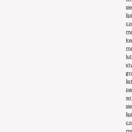
si
li
cz
ma
kw
ma
lu
st
gr
li
pa
wr
si
li
cz
ma