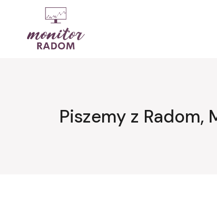
Przejdź
do
treści
Piszemy z Radom, 