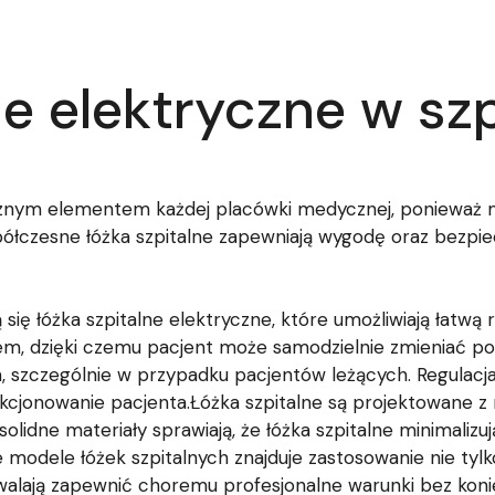
ne elektryczne w sz
łącznym elementem każdej placówki medycznej, ponieważ
łczesne łóżka szpitalne zapewniają wygodę oraz bezpie
ię łóżka szpitalne elektryczne, które umożliwiają łatwą 
em, dzięki czemu pacjent może samodzielnie zmieniać poz
 szczególnie w przypadku pacjentów leżących. Regulacja 
unkcjonowanie pacjenta.Łóżka szpitalne są projektowane 
lidne materiały sprawiają, że łóżka szpitalne minimalizuj
odele łóżek szpitalnych znajduje zastosowanie nie tylk
ają zapewnić choremu profesjonalne warunki bez koniecz