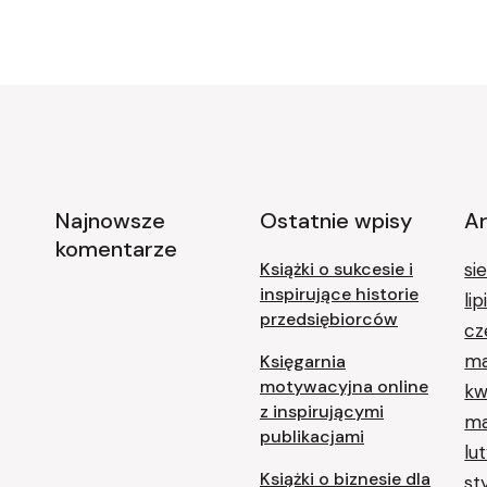
Najnowsze
Ostatnie wpisy
A
komentarze
Książki o sukcesie i
si
inspirujące historie
li
przedsiębiorców
cz
ma
Księgarnia
motywacyjna online
kw
z inspirującymi
ma
publikacjami
lu
Książki o biznesie dla
st