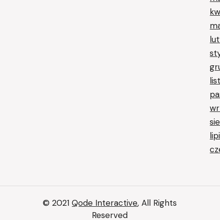
kw
ma
lu
st
gr
li
pa
wr
si
li
cz
© 2021
Qode Interactive
, All Rights
Reserved