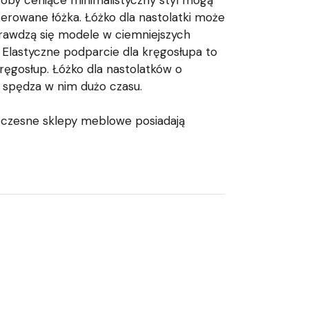
soby ceniące minimalistyczny styl mogą
erowane łóżka. Łóżko dla nastolatki może
prawdzą się modele w ciemniejszych
Elastyczne podparcie dla kręgosłupa to
ręgosłup. Łóżko dla nastolatków o
k spędza w nim dużo czasu.
oczesne sklepy meblowe posiadają