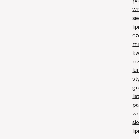
pa
wr
si
li
cz
ma
kw
ma
lu
st
gr
li
pa
wr
si
li