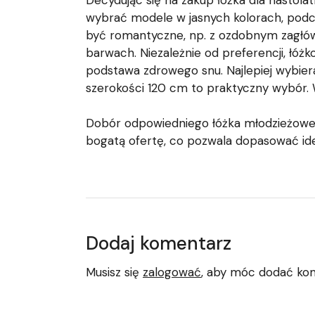
Decydując się na zakup łóżka dla nastol
wybrać modele w jasnych kolorach, podcz
być romantyczne, np. z ozdobnym zagłówk
barwach. Niezależnie od preferencji, łó
podstawa zdrowego snu. Najlepiej wybier
szerokości 120 cm to praktyczny wybór. 
Dobór odpowiedniego łóżka młodzieżowe
bogatą ofertę, co pozwala dopasować id
Dodaj komentarz
Musisz się
zalogować
, aby móc dodać ko