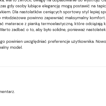
atka, warto zwrócić uwagę na dopasowanie do wystroju. O
as gdy osoby lubiące elegancję mogą postawić na tapic
iem. Dla nastolatków ceniących sportowy styl lepiej s
żko młodzieżowe powinno zapewniać maksymalny komfort. 
ać materace z pianką termoelastyczną, które odciążają k
Warto zadbać o to, aby było solidne, ponieważ nastolate
go powinien uwzględniać preferencje użytkownika. Now
ealny model.
mentarz.