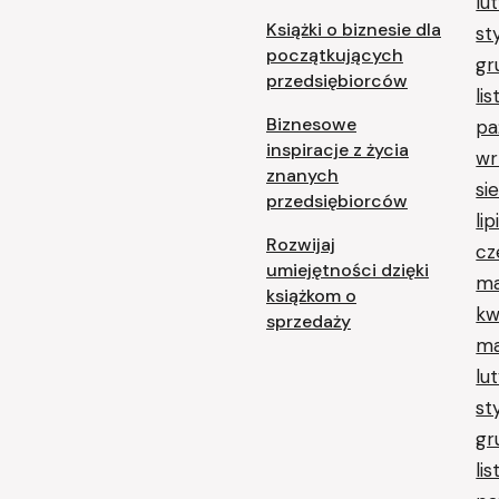
lu
Książki o biznesie dla
st
początkujących
gr
przedsiębiorców
li
Biznesowe
pa
inspiracje z życia
wr
znanych
si
przedsiębiorców
li
Rozwijaj
cz
umiejętności dzięki
ma
książkom o
kw
sprzedaży
ma
lu
st
gr
li