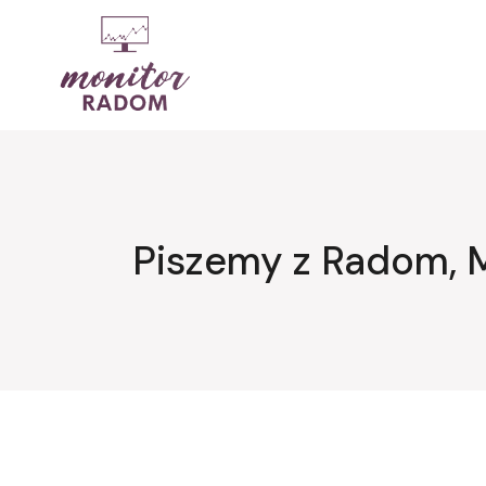
Przejdź
do
treści
Piszemy z Radom, 