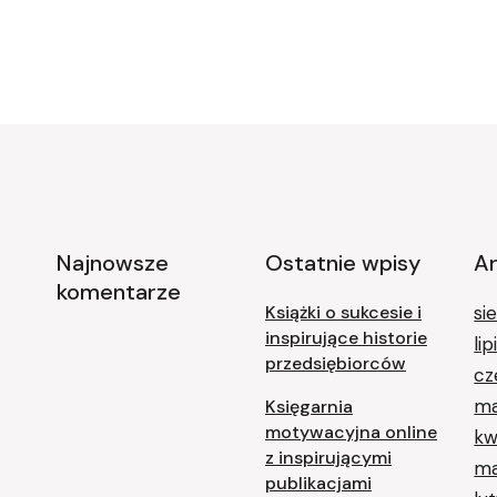
Najnowsze
Ostatnie wpisy
A
komentarze
Książki o sukcesie i
si
inspirujące historie
li
przedsiębiorców
cz
ma
Księgarnia
motywacyjna online
kw
z inspirującymi
ma
publikacjami