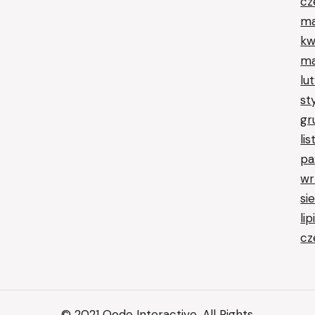
cz
ma
kw
ma
lu
st
gr
li
pa
wr
si
li
cz
© 2021
Qode Interactive
, All Rights