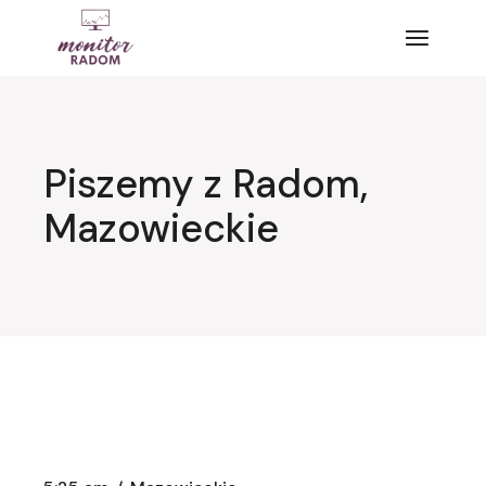
Przejdź
do
treści
Piszemy z Radom,
Mazowieckie