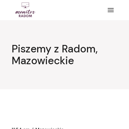
Przejdź
do
treści
Piszemy z Radom,
Mazowieckie