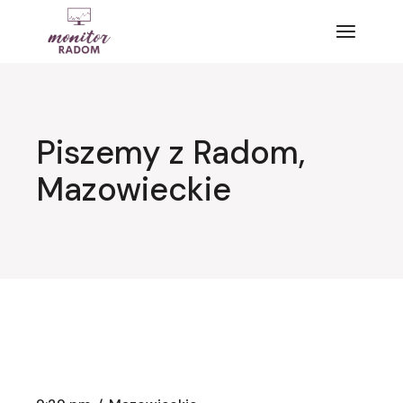
Przejdź
do
treści
Piszemy z Radom,
Mazowieckie