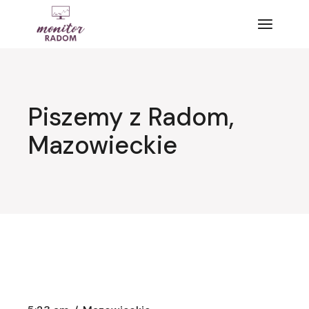
Przejdź
do
treści
Piszemy z Radom,
Mazowieckie