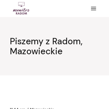
Przejdź
do
treści
Piszemy z Radom,
Mazowieckie