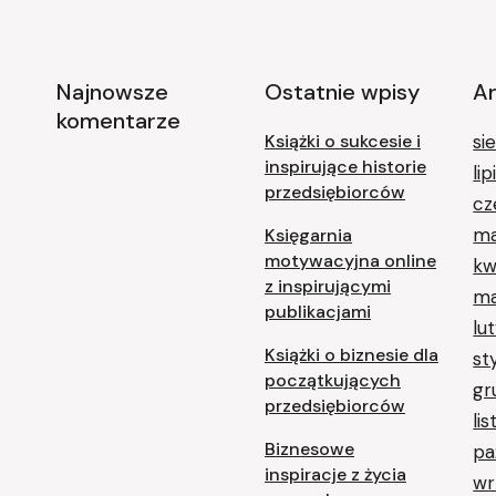
Najnowsze
Ostatnie wpisy
A
komentarze
Książki o sukcesie i
si
inspirujące historie
li
przedsiębiorców
cz
ma
Księgarnia
motywacyjna online
kw
z inspirującymi
ma
publikacjami
lu
Książki o biznesie dla
st
początkujących
gr
przedsiębiorców
li
Biznesowe
pa
inspiracje z życia
wr