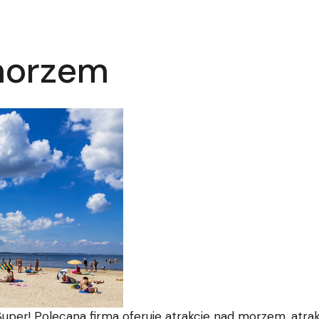
morzem
uper! Polecana firma oferuje atrakcje nad morzem. atra