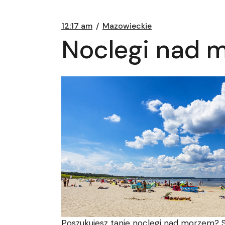
12:17 am
Mazowieckie
Noclegi nad 
Poszukujesz tanie noclegi nad morzem? S