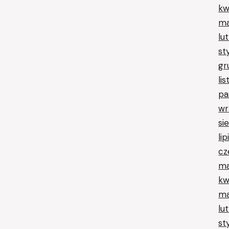
kw
ma
lu
st
gr
li
pa
wr
si
li
cz
ma
kw
ma
lu
st