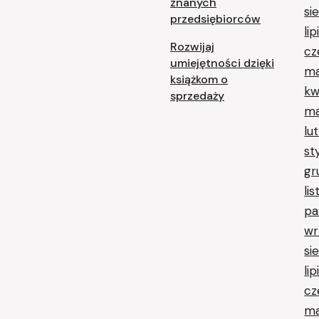
znanych
si
przedsiębiorców
li
Rozwijaj
cz
umiejętności dzięki
ma
książkom o
kw
sprzedaży
ma
lu
st
gr
li
pa
wr
si
li
cz
ma