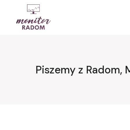
Przejdź
do
treści
Piszemy z Radom, 