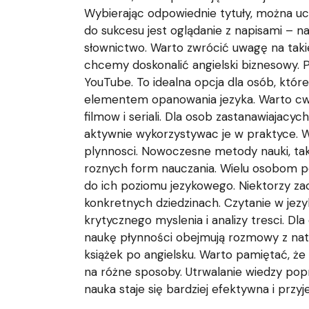
Wybierając odpowiednie tytuły, można ucz
do sukcesu jest oglądanie z napisami – n
słownictwo. Warto zwrócić uwagę na takie 
chcemy doskonalić angielski biznesowy. 
YouTube. To idealna opcja dla osób, które
elementem opanowania jezyka. Warto cwi
filmow i seriali. Dla osob zastanawiajacyc
aktywnie wykorzystywac je w praktyce. W
plynnosci. Nowoczesne metody nauki, taki
roznych form nauczania. Wielu osobom po
do ich poziomu jezykowego. Niektorzy zac
konkretnych dziedzinach. Czytanie w jezy
krytycznego myslenia i analizy tresci. D
naukę płynności obejmują rozmowy z nativ
książek po angielsku. Warto pamiętać, że 
na różne sposoby. Utrwalanie wiedzy popr
nauka staje się bardziej efektywna i przy