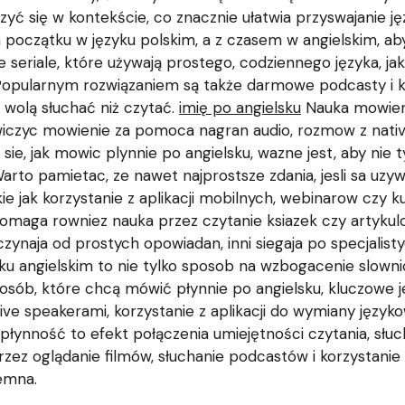
yć się w kontekście, co znacznie ułatwia przyswajanie ję
a początku w języku polskim, a z czasem w angielskim, a
seriale, które używają prostego, codziennego języka, jak
Popularnym rozwiązaniem są także darmowe podcasty i kr
 wolą słuchać niż czytać.
imię po angielsku
Nauka mowieni
czyc mowienie za pomoca nagran audio, rozmow z native
h sie, jak mowic plynnie po angielsku, wazne jest, aby nie
arto pamietac, ze nawet najprostsze zdania, jesli sa uz
e jak korzystanie z aplikacji mobilnych, webinarow czy ku
maga rowniez nauka przez czytanie ksiazek czy artykul
zynaja od prostych opowiadan, inni siegaja po specjalisty
ku angielskim to nie tylko sposob na wzbogacenie slownic
la osób, które chcą mówić płynnie po angielsku, kluczowe 
e speakerami, korzystanie z aplikacji do wymiany języko
płynność to efekt połączenia umiejętności czytania, słuc
zez oglądanie filmów, słuchanie podcastów i korzystanie
jemna.