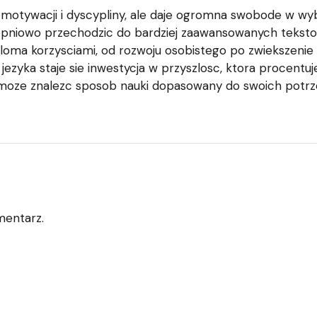
motywacji i dyscypliny, ale daje ogromna swobode w wy
niowo przechodzic do bardziej zaawansowanych tekstow 
wieloma korzysciami, od rozwoju osobistego po zwiekszeni
ezyka staje sie inwestycja w przyszlosc, ktora procentuj
moze znalezc sposob nauki dopasowany do swoich potrzeb
mentarz.