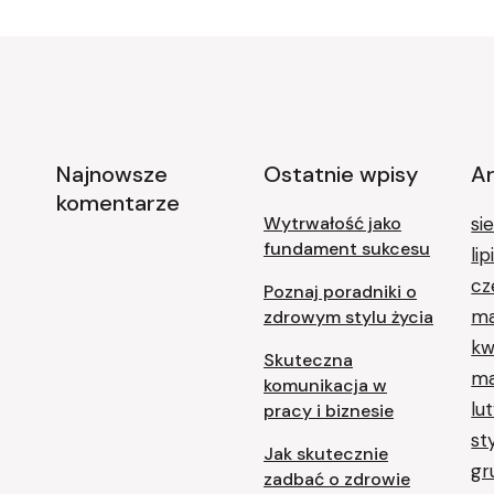
Najnowsze
Ostatnie wpisy
A
komentarze
Wytrwałość jako
si
fundament sukcesu
li
cz
Poznaj poradniki o
ma
zdrowym stylu życia
kw
Skuteczna
ma
komunikacja w
lu
pracy i biznesie
st
Jak skutecznie
gr
zadbać o zdrowie