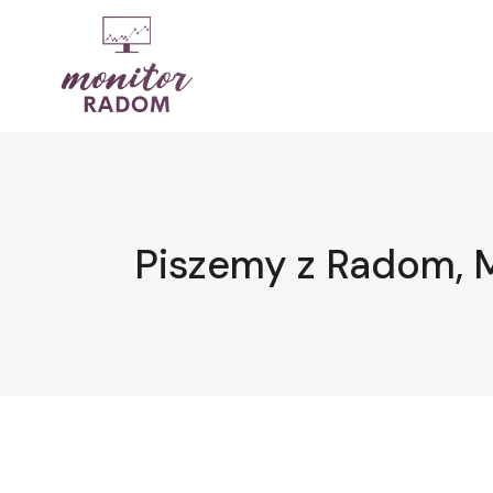
Przejdź
do
treści
Piszemy z Radom, 