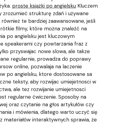
zyka.
proste książki po angielsku
Kluczem
by zrozumieć strukturę zdań i używane
 również te bardziej zaawansowane, jeśli
ótkie filmy, które można znaleźć na
a po angielsku jest kluczowym
 speakerami czy powtarzania fraz z
 tylko przyswajac nowe slowa, ale takze
ywane regularnie, prowadza do poprawy
rsow online, pozwalaja na laczenie
ow po angielsku, ktore dostosowane sa
czne teksty, aby rozwijac umiejetnosci w
twa, ale tez rozwijanie umiejetnosci
jest regularne ćwiczenie. Sposoby na
wej oraz czytanie na głos artykułów czy
hania i mówienia, dlatego warto uczyć się
 z materiałów interaktywnych sprawia, że