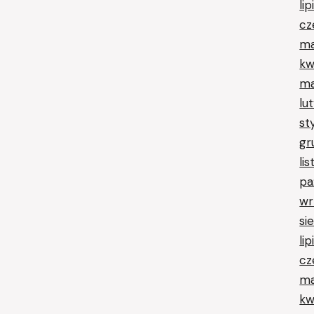
li
cz
ma
kw
ma
lu
st
gr
li
pa
wr
si
li
cz
ma
kw