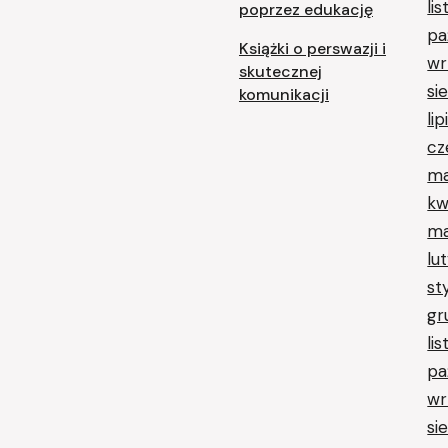
li
poprzez edukację
pa
Książki o perswazji i
wr
skutecznej
si
komunikacji
li
cz
ma
kw
ma
lu
st
gr
li
pa
wr
si