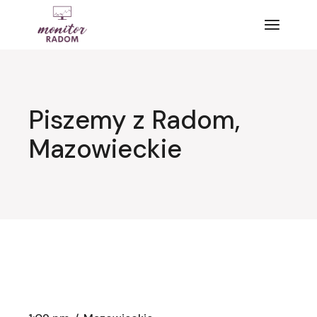
Przejdź
do
treści
Piszemy z Radom,
Mazowieckie