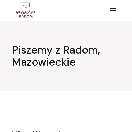
Przejdź
do
treści
Piszemy z Radom,
Mazowieckie