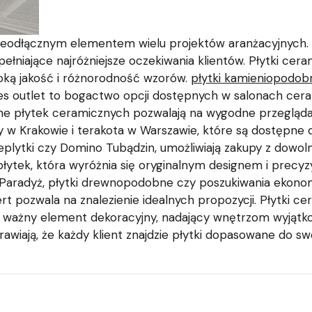
ieodłącznym elementem wielu projektów aranżacyjnych. S
łniające najróżniejsze oczekiwania klientów. Płytki cer
oką jakość i różnorodność wzorów.
płytki kamieniopodobn
gres outlet to bogactwo opcji dostępnych w salonach cer
ine płytek ceramicznych pozwalają na wygodne przegląda
izy w Krakowie i terakota w Warszawie, które są dostępne
 eplytki czy Domino Tubądzin, umożliwiają zakupy z dowol
płytek, która wyróżnia się oryginalnym designem i precy
ka Paradyż, płytki drewnopodobne czy poszukiwania ekono
 pozwala na znalezienie idealnych propozycji. Płytki ce
 ważny element dekoracyjny, nadający wnętrzom wyjątkow
wiają, że każdy klient znajdzie płytki dopasowane do s