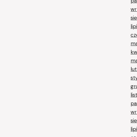
pa
wr
si
li
cz
ma
kw
ma
lu
st
gr
li
pa
wr
si
li