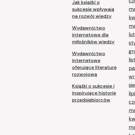
cz
Jak książki o
ma
sukcesie wpływają
na rozwój wiedzy
kw
ma
Wydawnictwo
lu
internetowe dla
miłośników wiedzy
st
gr
Wydawnictwo
li
internetowe
oferujące literaturę
pa
rozwojową
wr
si
Książki o sukcesie i
inspirujące historie
li
przedsiębiorców
cz
ma
kw
ma