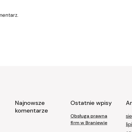
mentarz.
Najnowsze
Ostatnie wpisy
A
komentarze
Obsługa prawna
si
firm w Braniewie
li