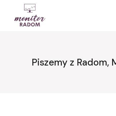
Przejdź
do
treści
Piszemy z Radom, 