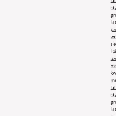
lu
st
gr
li
pa
wr
si
li
cz
ma
kw
ma
lu
st
gr
li