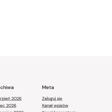
rchiwa
Meta
erpień 2026
Zaloguj się
piec 2026
Kanał wpisów