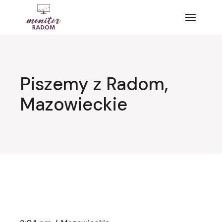
Przejdź
do
treści
Piszemy z Radom,
Mazowieckie