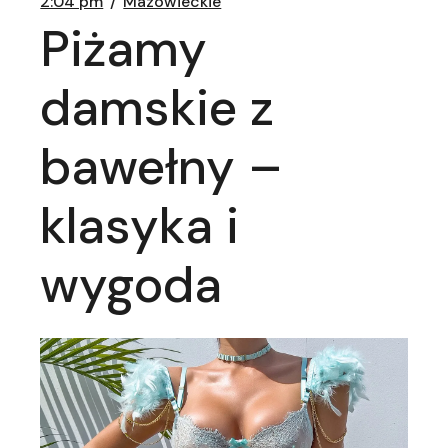
2:04 pm
Mazowieckie
Piżamy
damskie z
bawełny –
klasyka i
wygoda