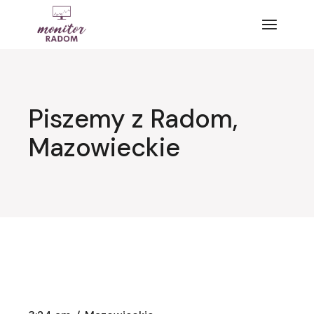
Przejdź
do
treści
Piszemy z Radom,
Mazowieckie