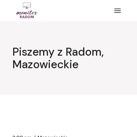
Przejdź
do
treści
Piszemy z Radom,
Mazowieckie