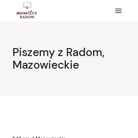
Przejdź
do
treści
Piszemy z Radom,
Mazowieckie