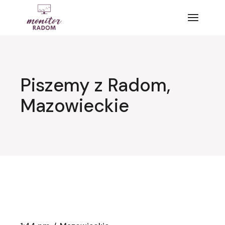
Przejdź
do
treści
Piszemy z Radom,
Mazowieckie