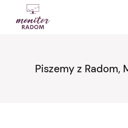
Przejdź
do
treści
Piszemy z Radom, 