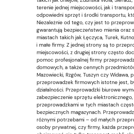
takich jak Uniejów, Zduńska Wola, Siera
terenie jednej miejscowości, jak i trans
odpowiedni sprzęt i środki transportu, k
Niezależnie od tego, czy jest to przeprow
gwarantują bezpieczeństwo mienia oraz s
miastach takich jak Łęczyca, Turek, Kutn
i małe firmy. Z jednej strony są to przep
miejscowości, z drugiej strony często do
pomoc profesjonalnej firmy przeprowadzk
domowych, a także cennych przedmiotów 
Mazowiecki, Rzgów, Tuszyn czy Widawa, 
przeprowadzek firmowych istotne jest, by
działalności. Przeprowadzki biurowe wyma
zabezpieczenie sprzętu elektroniczneg
przeprowadzkami w tych miastach często
bezpiecznych magazynach. Przeprowadzki 
różnymi potrzebami – od małych przeprow
osoby prywatnej, czy firmy, każda prze