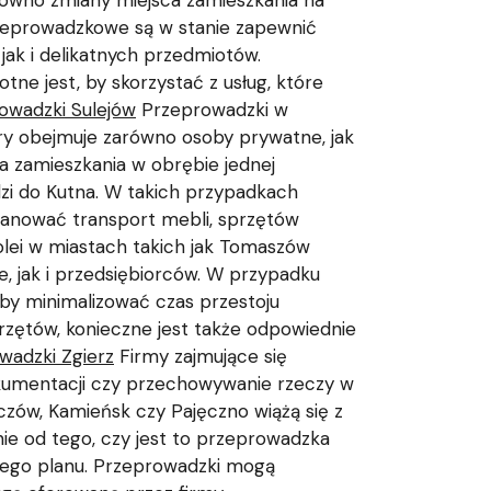
równo zmiany miejsca zamieszkania na
przeprowadzkowe są w stanie zapewnić
jak i delikatnych przedmiotów.
tne jest, by skorzystać z usług, które
owadzki Sulejów
Przeprowadzki w
tóry obejmuje zarówno osoby prywatne, jak
ca zamieszkania w obrębie jednej
dzi do Kutna. W takich przypadkach
lanować transport mebli, sprzętów
lei w miastach takich jak Tomaszów
 jak i przedsiębiorców. W przypadku
aby minimalizować czas przestoju
rzętów, konieczne jest także odpowiednie
wadzki Zgierz
Firmy zajmujące się
okumentacji czy przechowywanie rzeczy w
czów, Kamieńsk czy Pajęczno wiążą się z
ie od tego, czy jest to przeprowadzka
nego planu. Przeprowadzki mogą