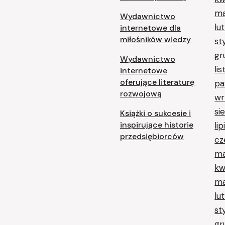
ma
Wydawnictwo
lu
internetowe dla
miłośników wiedzy
st
gr
Wydawnictwo
li
internetowe
oferujące literaturę
pa
rozwojową
wr
si
Książki o sukcesie i
inspirujące historie
li
przedsiębiorców
cz
ma
kw
ma
lu
st
gr