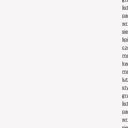
li
pa
wr
si
li
cz
ma
kw
ma
lu
st
gr
li
pa
wr
si