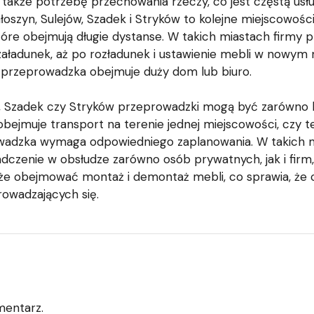
 także potrzebę przechowania rzeczy, co jest częstą us
szyn, Sulejów, Szadek i Stryków to kolejne miejscowości,
 które obejmują długie dystanse. W takich miastach fir
ładunek, aż po rozładunek i ustawienie mebli w nowym mi
li przeprowadzka obejmuje duży dom lub biuro.
ów, Szadek czy Stryków przeprowadzki mogą być zarówno 
bejmuje transport na terenie jednej miejscowości, czy te
owadzka wymaga odpowiedniego zaplanowania. W takich m
czenie w obsłudze zarówno osób prywatnych, jak i firm,
e obejmować montaż i demontaż mebli, co sprawia, że cał
rowadzających się.
mentarz.