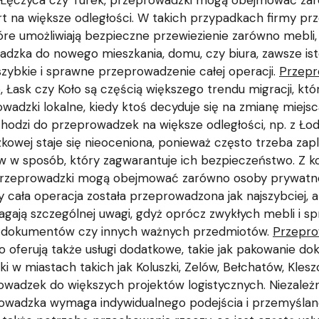
dz, Łęczyca czy Turek, przeprowadzki mogą obejmować za
port na większe odległości. W takich przypadkach firmy 
tóre umożliwiają bezpieczne przewiezienie zarówno mebli, 
adzka do nowego mieszkania, domu, czy biura, zawsze isto
zybkie i sprawne przeprowadzenie całej operacji.
Przepr
o, Łask czy Koło są częścią większego trendu migracji, k
rowadzki lokalne, kiedy ktoś decyduje się na zmianę miejs
chodzi do przeprowadzek na większe odległości, np. z Ło
owej staje się nieoceniona, ponieważ często trzeba zap
w sposób, który zagwarantuje ich bezpieczeństwo. Z ko
przeprowadzki mogą obejmować zarówno osoby prywatne,
 cała operacja została przeprowadzona jak najszybciej, 
gają szczególnej uwagi, gdyż oprócz zwykłych mebli i sp
o, dokumentów czy innych ważnych przedmiotów.
Przepro
 oferują także usługi dodatkowe, takie jak pakowanie d
w miastach takich jak Koluszki, Zelów, Bełchatów, Klesz
adzek do większych projektów logistycznych. Niezależn
prowadzka wymaga indywidualnego podejścia i przemyśla