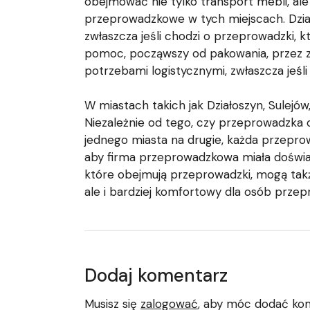
obejmować nie tylko transport mebli, ale
przeprowadzkowe w tych miejscach. Działo
zwłaszcza jeśli chodzi o przeprowadzki,
pomoc, począwszy od pakowania, przez za
potrzebami logistycznymi, zwłaszcza jeś
W miastach takich jak Działoszyn, Sulej
Niezależnie od tego, czy przeprowadzka o
jednego miasta na drugie, każda przepr
aby firma przeprowadzkowa miała doświad
które obejmują przeprowadzki, mogą takż
ale i bardziej komfortowy dla osób przep
Dodaj komentarz
Musisz się
zalogować
, aby móc dodać ko