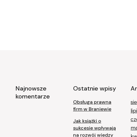
Najnowsze
Ostatnie wpisy
A
komentarze
Obsługa prawna
si
firm w Braniewie
li
cz
Jak książki o
ma
sukcesie wpływają
na rozwój wiedzy
kw