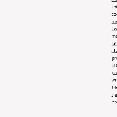
li
cz
ma
kw
ma
lu
st
gr
li
pa
wr
si
li
cz