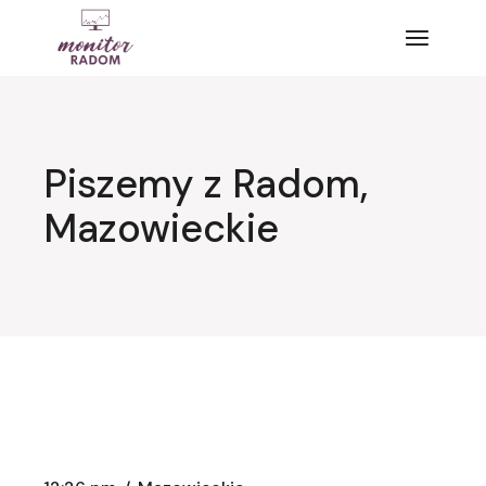
Przejdź
do
treści
Piszemy z Radom,
Mazowieckie