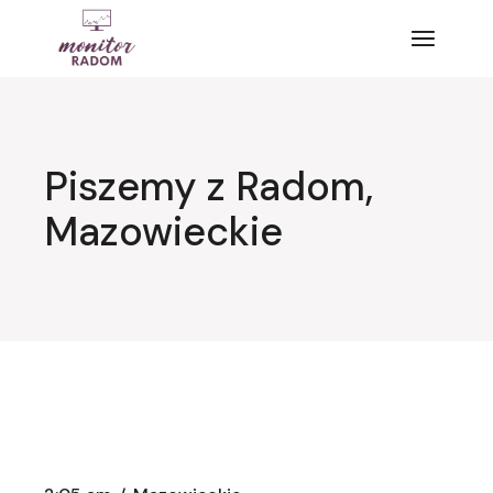
Przejdź
do
treści
Piszemy z Radom,
Mazowieckie