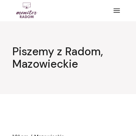
Przejdź
do
treści
Piszemy z Radom,
Mazowieckie