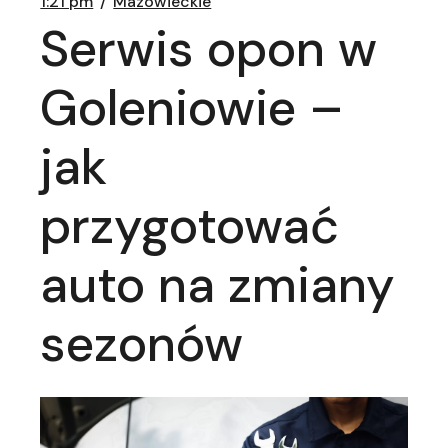
1:21 pm
Mazowieckie
Serwis opon w
Goleniowie –
jak
przygotować
auto na zmiany
sezonów