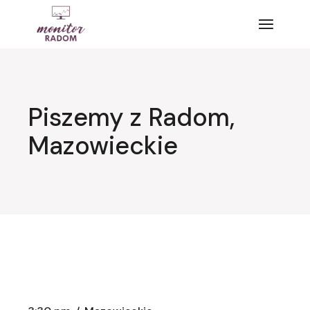
Przejdź
do
treści
Piszemy z Radom,
Mazowieckie