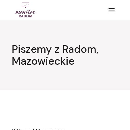
Przejdź
do
treści
Piszemy z Radom,
Mazowieckie